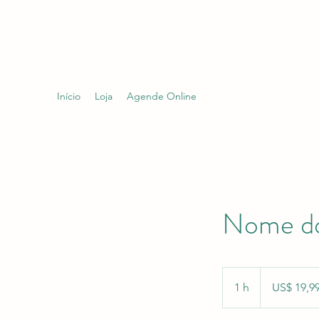
MAGAZINE GIL
Início
Loja
Agende Online
Nome do
19,99
Dólares
1 h
1
US$ 19,9
americanos