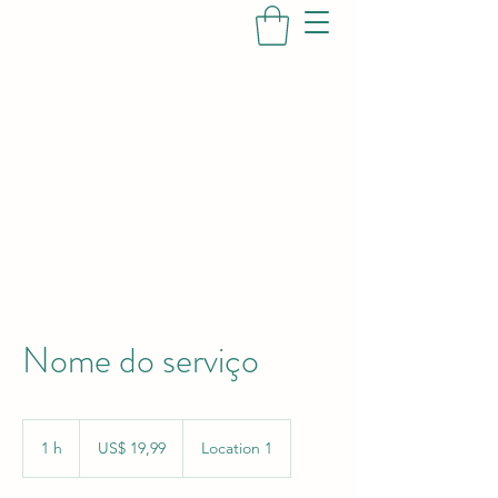
MAGAZINE GIL
Contato
Nome do serviço
19,99
Dólares
1 h
1
US$ 19,99
Location 1
americanos